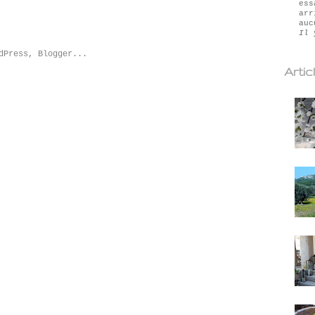
ess
arr
auc
Il 
Artic