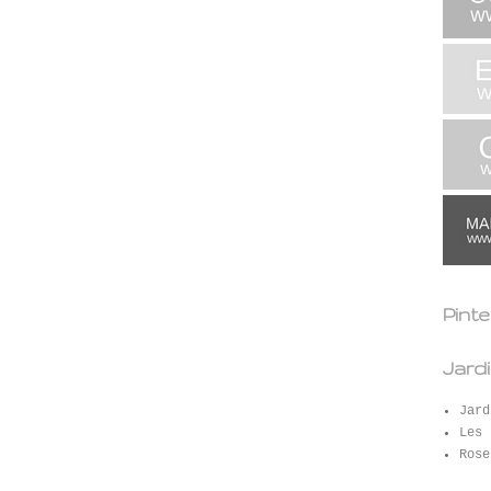
Pint
Jard
Jard
Les 
Rose