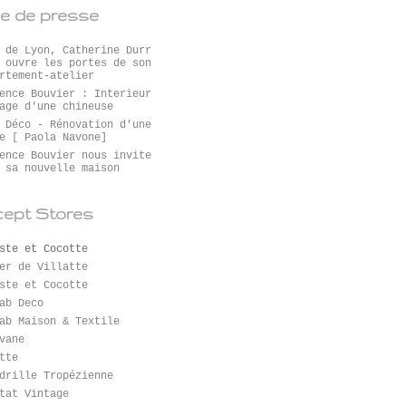
e de presse
 de Lyon, Catherine Durr
 ouvre les portes de son
rtement-atelier
ence Bouvier : Interieur
age d'une chineuse
 Déco - Rénovation d'une
e [ Paola Navone]
ence Bouvier nous invite
 sa nouvelle maison
ept Stores
ste et Cocotte
er de Villatte
ste et Cocotte
ab Deco
ab Maison & Textile
vane
tte
drille Tropézienne
tat Vintage