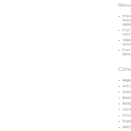
Revu
Près
nous
appa
Flor
vint
Idée
usin
Flor
dans
Conc
Augu
Asti
Augu
Baob
Baob
Cara
Cole
Espa
Habi