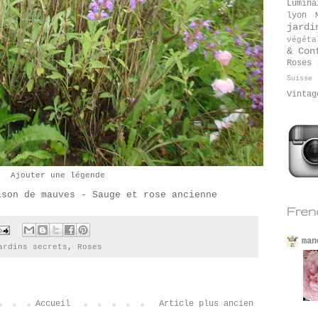
Lumina
lyon
jardi
végéta
& Con
Roses
Suisse
Vintag
Ajouter une légende
ison de mauves - Sauge et rose ancienne
Fren
man
ardins secrets
,
Roses
Accueil
Article plus ancien