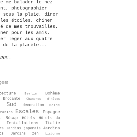
me me balader le nez
ent, photographier
s sous la pluie, dîner
 les étoiles, chiner
ré de mes trouvailles,
iner pour les amis,
ger léger aux quatre
s de la planète...
ippe
.
ges
tecture
Bohème
Berlin
Brocante
Chambres d'hôtes
é Sud
décoration
Dolce
Escales
Espagne
rables
t Récup
Hôtels
Hôtels de
Installations
Italie
ns
Jardins
Jardins japonais
ts
Jardins zen
Lisbonne