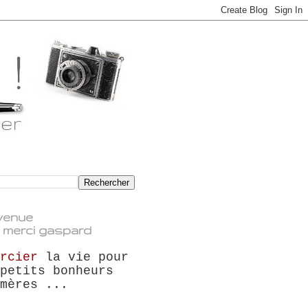
venue
 merci gaspard
ercier
la vie pour
petits bonheurs
mères ...