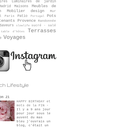
ires
Luminaires de jardin
Meubles de
Madrid
Maisons
n
Mobilier design
Mur
Pots
Patio
l
Paris
Portugal
tenants
Provence
Randonnée
Saveurs
sucré - salé
slowlife
Terrasses
table d'hôtes
Voyages
e
ch Lifestyle
on 21
HAPPY BIRTHDAY et
mots de la FIN
-
Il y a 9 ans jour
pour jour sous le
auvent du mas
bleu j'ouvrais un
blog, c'était un