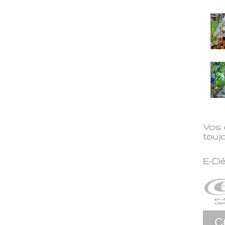
Vos 
touj
E-D